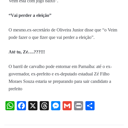
Veim está com jogo baixo”.
“Vai perder a eleição”
O mesmo.ex-secretário de Oliveira Junior disse que “o Veim
pode fazer o que fizer que vai perder a eleição”.
Até tu, Zé….???!!!
O barril de carvalho pode entornar em Parnaíba: até o ex-
governador, ex-prefeito e ex-deputado estadual Zé Filho
Moraes Souza estaria se preparando para sair candidato a
prefeito
WhatsApp
Facebook
X
Threads
Messenger
Gmail
Print
Share