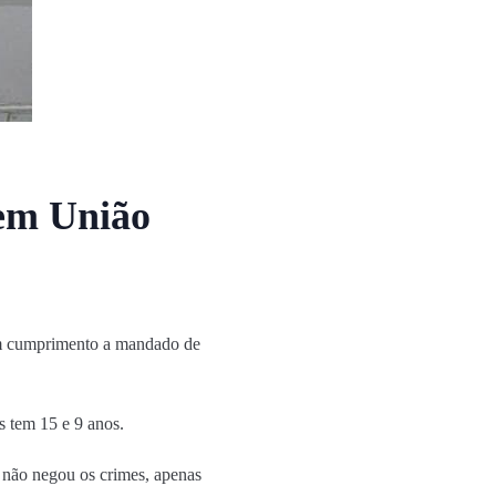
 em União
) em cumprimento a mandado de
s tem 15 e 9 anos.
le não negou os crimes, apenas