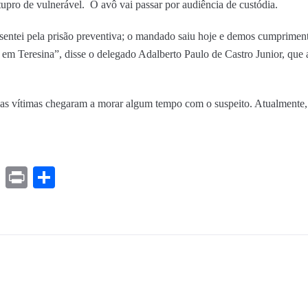
tupro de vulnerável. O avô vai passar por audiência de custódia.
esentei pela prisão preventiva; o mandado saiu hoje e demos cumpriment
 em Teresina”, disse o delegado Adalberto Paulo de Castro Junior, que
 as vítimas chegaram a morar algum tempo com o suspeito. Atualmente,
ds
ssenger
Gmail
Print
Share