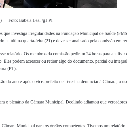
 — Foto: Isabela Leal /g1 PI
 que investiga irregularidades na Fundação Municipal de Saúde (FMS) e
 na última quarta-feira (21) e deve ser analisado pela comissão em reun
sse relatório. Os membros da comissão pediram 24 horas para analisar
ão. Eles podem acrescer ou retirar algo do documento, parcial ou integr
ura (PT).
ssão do ano e após o vice-prefeito de Teresina denunciar à Câmara, o u
para o plenário da Câmara Municipal. Deolindo adiantou que vereadores
da Câmara Municipal para os órgãos competentes. Tivemos um relatório 