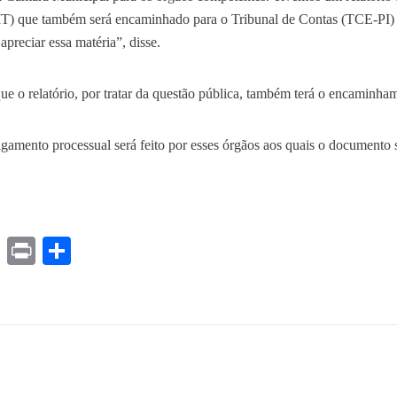
MT) que também será encaminhado para o Tribunal de Contas (TCE-PI) e
preciar essa matéria”, disse.
e o relatório, por tratar da questão pública, também terá o encaminha
lgamento processual será feito por esses órgãos aos quais o documento 
ds
ssenger
Gmail
Print
Share