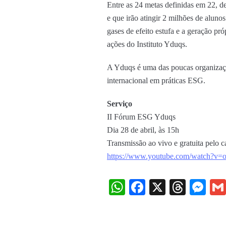
Entre as 24 metas definidas em 22, de
e que irão atingir 2 milhões de aluno
gases de efeito estufa e a geração pr
ações do Instituto Yduqs.
A Yduqs é uma das poucas organizaçõe
internacional em práticas ESG.
Serviço
II Fórum ESG Yduqs
Dia 28 de abril, às 15h
Transmissão ao vivo e gratuita pelo
https://www.youtube.com/watch?
WhatsApp
Facebook
X
Threa
Me