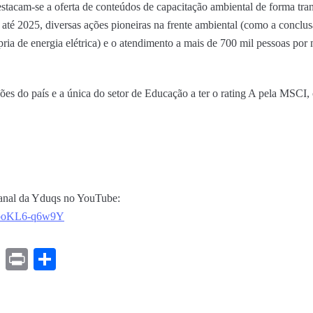
stacam-se a oferta de conteúdos de capacitação ambiental de forma trans
s até 2025, diversas ações pioneiras na frente ambiental (como a conclu
ópria de energia elétrica) e o atendimento a mais de 700 mil pessoas por
s do país e a única do setor de Educação a ter o rating A pela MSCI, c
 canal da Yduqs no YouTube:
v=ooKL6-q6w9Y
ds
ssenger
Gmail
Print
Share