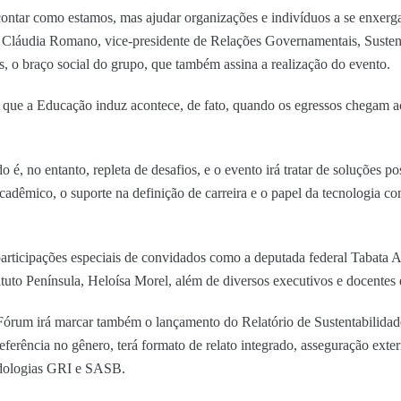
ontar como estamos, mas ajudar organizações e indivíduos a se enxerg
 Cláudia Romano, vice-presidente de Relações Governamentais, Suste
s, o braço social do grupo, que também assina a realização do evento.
al que a Educação induz acontece, de fato, quando os egressos chegam
, no entanto, repleta de desafios, e o evento irá tratar de soluções pos
cadêmico, o suporte na definição de carreira e o papel da tecnologia c
participações especiais de convidados como a deputada federal Tabata A
tituto Península, Heloísa Morel, além de diversos executivos e docentes
órum irá marcar também o lançamento do Relatório de Sustentabilidad
eferência no gênero, terá formato de relato integrado, asseguração ext
odologias GRI e SASB.