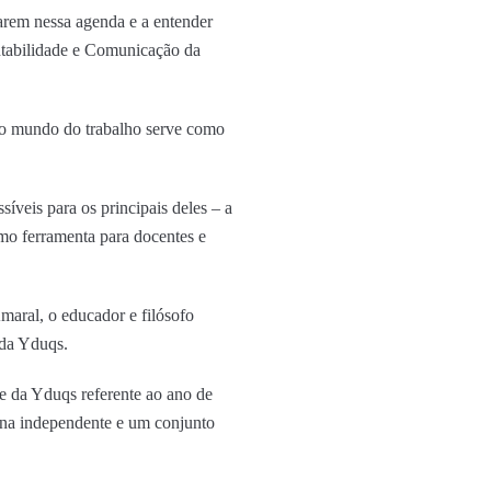
arem nessa agenda e a entender
ntabilidade e Comunicação da
 ao mundo do trabalho serve como
síveis para os principais deles – a
omo ferramenta para docentes e
maral, o educador e filósofo
 da Yduqs.
e da Yduqs referente ao ano de
erna independente e um conjunto