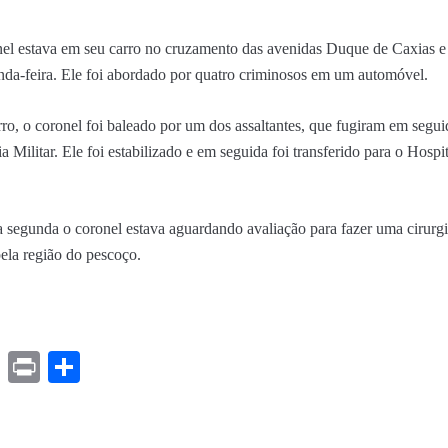
l estava em seu carro no cruzamento das avenidas Duque de Caxias e 
unda-feira. Ele foi abordado por quatro criminosos em um automóvel.
rro, o coronel foi baleado por um dos assaltantes, que fugiram em segu
cia Militar. Ele foi estabilizado e em seguida foi transferido para o Hosp
segunda o coronel estava aguardando avaliação para fazer uma cirurgia
 pela região do pescoço.
ds
ssenger
Gmail
Print
Share