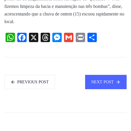
fizemos limpeza da bacia e manutenção nas três bombas”, disse,
acrescentando que a chuva de ontem (15) escoou rapidamente no
local.
WhatsApp
Facebook
X
Threads
Messenger
Gmail
Print
Share
PREVIOUS POST
NEXT POST