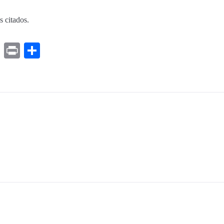
s citados.
ds
ssenger
Gmail
Print
Share