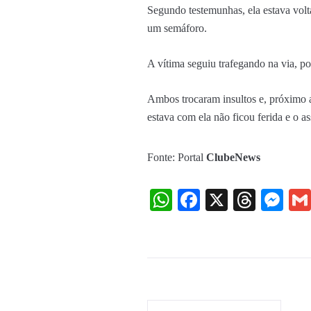
Segundo testemunhas, ela estava volt
um semáforo.
A vítima seguiu trafegando na via, p
Ambos trocaram insultos e, próximo a
estava com ela não ficou ferida e o as
Fonte: Portal
ClubeNews
WhatsApp
Facebook
X
Threa
Me