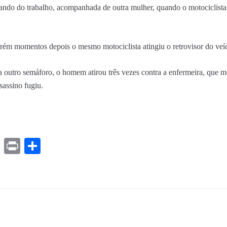
ando do trabalho, acompanhada de outra mulher, quando o motociclista 
orém momentos depois o mesmo motociclista atingiu o retrovisor do veí
 outro semáforo, o homem atirou três vezes contra a enfermeira, que mo
sassino fugiu.
ds
ssenger
Gmail
Print
Share