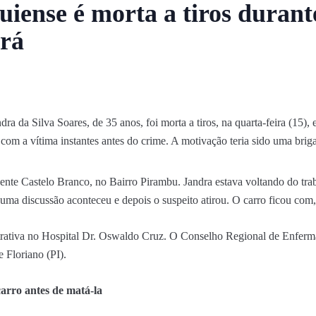
iense é morta a tiros durant
ará
a da Silva Soares, de 35 anos, foi morta a tiros, na quarta-feira (15),
 com a vítima instantes antes do crime. A motivação teria sido uma briga
nte Castelo Branco, no Bairro Pirambu. Jandra estava voltando do trab
 uma discussão aconteceu e depois o suspeito atirou. O carro ficou com,
trativa no Hospital Dr. Oswaldo Cruz. O Conselho Regional de Enferm
e Floriano (PI).
carro antes de matá-la