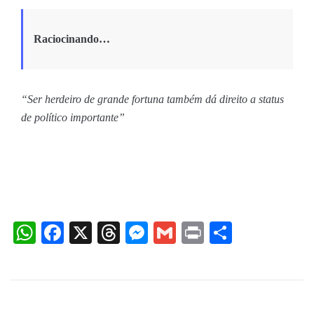
Raciocinando…
“Ser herdeiro de grande fortuna também dá direito a status
de político importante”
WhatsApp
Facebook
X
Threads
Messenger
Gmail
Print
Share