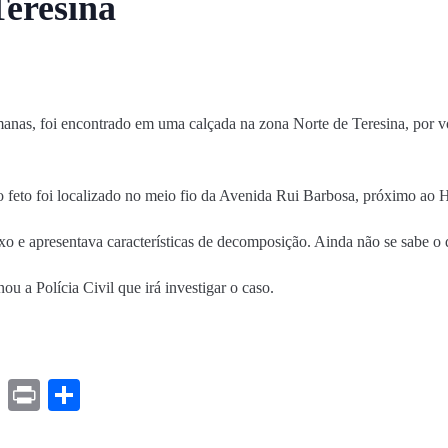
Teresina
nas, foi encontrado em uma calçada na zona Norte de Teresina, por vo
 o feto foi localizado no meio fio da Avenida Rui Barbosa, próximo ao 
ixo e apresentava características de decomposição. Ainda não se sabe o
nou a Polícia Civil que irá investigar o caso.
ds
ssenger
Gmail
Print
Share