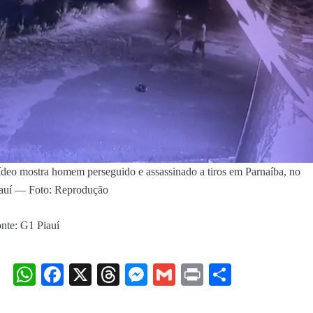
deo mostra homem perseguido e assassinado a tiros em Parnaíba, no
auí — Foto: Reprodução
nte: G1 Piauí
WhatsApp
Facebook
X
Threads
Messenger
Gmail
Print
Share