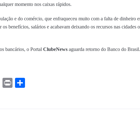
qualquer momento nos caixas rápidos.
pulação e do comércio, que enfraqueceu muito com a falta de dinheiro 
rar os benefícios, salários e acabavam deixando os recursos nas cidades 
os bancários, o Portal
ClubeNews
aguarda retorno do Banco do Brasil
ds
ssenger
Gmail
Print
Share