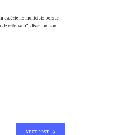
em espécie no município porque
onde retiravam”, disse Janilson
.
NEXT POST