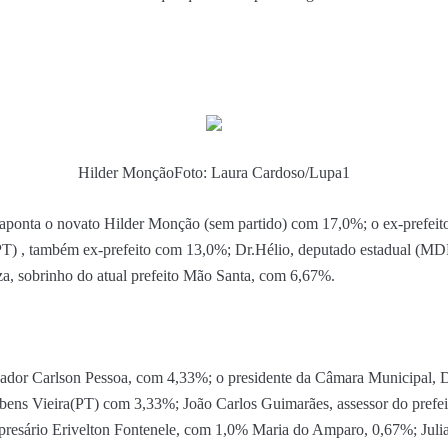
Hilder Monção
Foto: Laura Cardoso/Lupa1
aponta o novato Hilder Monção (sem partido) com 17,0%; o ex-prefei
(PT) , também ex-prefeito com 13,0%; Dr.Hélio, deputado estadual (
za, sobrinho do atual prefeito Mão Santa, com 6,67%.
eador Carlson Pessoa, com 4,33%; o presidente da Câmara Municipal, D
ens Vieira(PT) com 3,33%; João Carlos Guimarães, assessor do prefeit
resário Erivelton Fontenele, com 1,0% Maria do Amparo, 0,67%; Juli