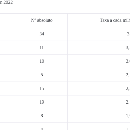
m 2022
Nº absoluto
Taxa a cada milh
34
3
11
3,
10
3,
5
2,
15
2,
19
2,
8
1,
4
1,