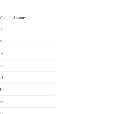
ão de habitantes
,8
52
03
26
21
10
98
22