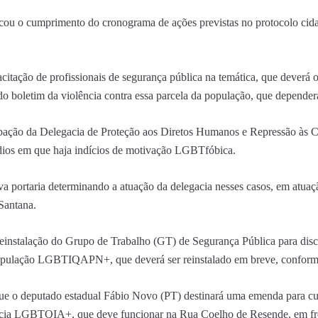
cou o cumprimento do cronograma de ações previstas no protocolo cid
acitação de profissionais de segurança pública na temática, que deverá
do boletim da violência contra essa parcela da população, que depender
cipação da Delegacia de Proteção aos Diretos Humanos e Repressão às C
dios em que haja indícios de motivação LGBTfóbica.
va portaria determinando a atuação da delegacia nesses casos, em atu
Santana.
reinstalação do Grupo de Trabalho (GT) de Segurança Pública para disc
população LGBTIQAPN+, que deverá ser reinstalado em breve, conforme
e o deputado estadual Fábio Novo (PT) destinará uma emenda para cus
cia LGBTQIA+, que deve funcionar na Rua Coelho de Resende, em fre