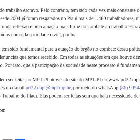
 do trabalho escravo. Pelo contrário, tem sido cada vez mais constante o
Desde 2004 já foram resgatados no Piauí mais de 1.480 trabalhadores
unda reflexão e uma atuação mais firme no combate ao trabalho escrav
tuídos como da sociedade civil”, pontua.
 tem sido fundamental para a atuação do órgão no combate dessa práti
enúncias que temos recebido. Em todas as situações em que houve de
vo. Por isso, que a participação da sociedade nesse processo é fundament
dem ser feitas ao MPT-PI através do site do MPT-PI no www.prt22.mp.m
vés do e-mail
prt22.dapi@mpt.mp.br
, por meio do whatsApp
(86) 9954
 Trabalho do Piauí. Elas podem ser feitas sem que haja necessidade de 
com