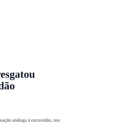
resgatou
idão
ituação análoga à escravidão, nos