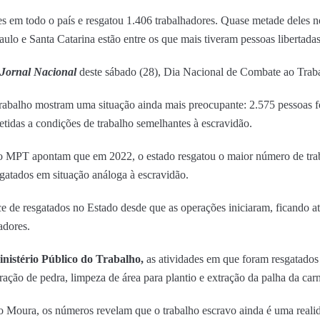
s em todo o país e resgatou 1.406 trabalhadores. Quase metade deles 
aulo e Santa Catarina estão entre os que mais tiveram pessoas libertada
Jornal Nacional
deste sábado (28), Dia Nacional de Combate ao Trab
Trabalho mostram uma situação ainda mais preocupante: 2.575 pessoas 
das a condições de trabalho semelhantes à escravidão.
o MPT apontam que em 2022, o estado resgatou o maior número de trab
gatados em situação análoga à escravidão.
 de resgatados no Estado desde que as operações iniciaram, ficando a
adores.
nistério Público do Trabalho,
as atividades em que foram resgatados
ração de pedra, limpeza de área para plantio e extração da palha da car
Moura, os números revelam que o trabalho escravo ainda é uma realid