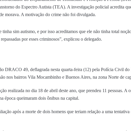
nstorno do Espectro Autista (TEA). A investigação policial acredita qu
nde morava. A motivação do crime não foi divulgada.
ha sim autismo, e por isso acreditamos que ele não tinha total noção s
m repassadas por esses criminosos”, explicou o delegado.
ção DRACO 49, deflagrada nesta quarta-feira (12) pela Polícia Civil do
são nos bairros Vila Mocambinho e Buenos Aires, na zona Norte de capi
ão realizada no dia 18 de abril deste ano, que prendeu 11 pessoas. A
 na época queimaram dois ônibus na capital.
iação após a morte de dois homens que teriam relação a uma tentativa d