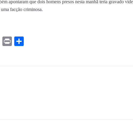
ambém apontaram que dois homens presos nesta manhã teria gravado víde
a uma facção criminosa.
ds
ssenger
Gmail
Print
Share