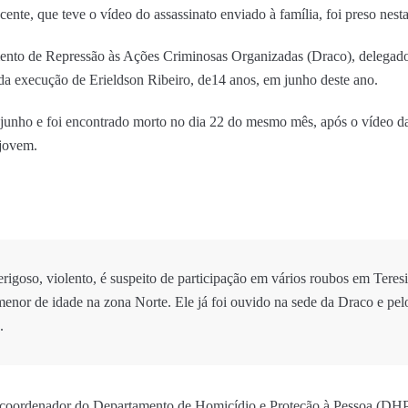
nte, que teve o vídeo do assassinato enviado à família, foi preso nesta
to de Repressão às Ações Criminosas Organizadas (Draco), delegado C
da execução de Erieldson Ribeiro, de14 anos, em junho deste ano.
junho e foi encontrado morto no dia 22 do mesmo mês, após o vídeo da
 jovem.
igoso, violento, é suspeito de participação em vários roubos em Teresi
enor de idade na zona Norte. Ele já foi ouvido na sede da Draco e p
.
 coordenador do Departamento de Homicídio e Proteção à Pessoa (DHPP)