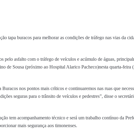
ção tapa buracos para melhorar as condições de tráfego nas vias da cid
dos pelo asfalto com o tráfego de veículos e acúmulo de águas, princip
ino de Sousa (próximo ao Hospital Alarico Pacheco)nesta quarta-feira (
Buracos nos pontos mais críticos e continuaremos nas ruas que necessi
ições seguras para o trânsito de veículos e pedestres”, disse o secretári
 ação tem acompanhamento técnico e será um trabalho contínuo da Prefei
porcionar mais segurança aos timonenses.