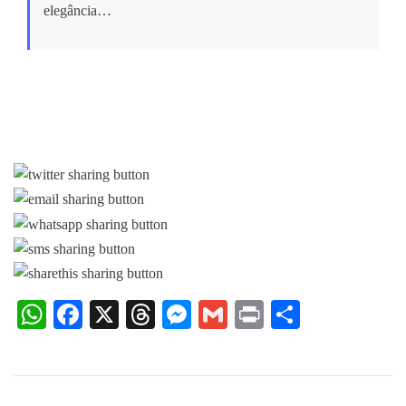
elegância…
WhatsApp
Facebook
X
Threads
Messenger
Gmail
Print
Share