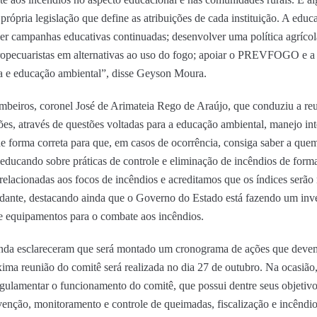
 própria legislação que define as atribuições de cada instituição. A educ
er campanhas educativas continuadas; desenvolver uma política agrícola
agropecuaristas em alternativas ao uso do fogo; apoiar o PREVFOGO e 
a e educação ambiental”, disse Geyson Moura.
eiros, coronel José de Arimateia Rego de Araújo, que conduziu a reuni
uições, através de questões voltadas para a educação ambiental, manejo i
e forma correta para que, em casos de ocorrência, consiga saber a quem 
 educando sobre práticas de controle e eliminação de incêndios de for
as relacionadas aos focos de incêndios e acreditamos que os índices serã
dante, destacando ainda que o Governo do Estado está fazendo um in
 e equipamentos para o combate aos incêndios.
ainda esclareceram que será montado um cronograma de ações que devem
ima reunião do comitê será realizada no dia 27 de outubro. Na ocasião, 
gulamentar o funcionamento do comitê, que possui dentre seus objetivos
venção, monitoramento e controle de queimadas, fiscalização e incêndios