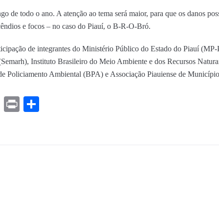
ngo de todo o ano. A atenção ao tema será maior, para que os danos pos
cêndios e focos – no caso do Piauí, o B-R-O-Bró.
ipação de integrantes do Ministério Público do Estado do Piauí (MP-PI
Semarh), Instituto Brasileiro do Meio Ambiente e dos Recursos Natura
 de Policiamento Ambiental (BPA) e Associação Piauiense de Municíp
ds
ssenger
Gmail
Print
Share