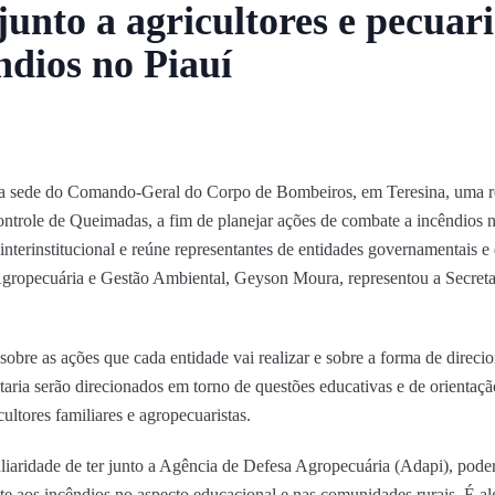
junto a agricultores e pecuari
ndios no Piauí
2), na sede do Comando-Geral do Corpo de Bombeiros, em Teresina, uma 
ontrole de Queimadas, a fim de planejar ações de combate a incêndios no
nterinstitucional e reúne representantes de entidades governamentais e 
gropecuária e Gestão Ambiental, Geyson Moura, representou a Secretar
obre as ações que cada entidade vai realizar e sobre a forma de direci
taria serão direcionados em torno de questões educativas e de orientação
ultores familiares e agropecuaristas.
uliaridade de ter junto a Agência de Defesa Agropecuária (Adapi), pode
te aos incêndios no aspecto educacional e nas comunidades rurais. É alg