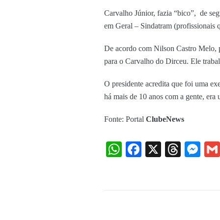
Carvalho Júnior, fazia “bico”, de s
em Geral – Sindatram (profissionais q
De acordo com Nilson Castro Melo, pr
para o Carvalho do Dirceu. Ele traba
O presidente acredita que foi uma ex
há mais de 10 anos com a gente, era u
F
onte: Portal
ClubeNews
WhatsApp
Facebook
X
Threa
Me