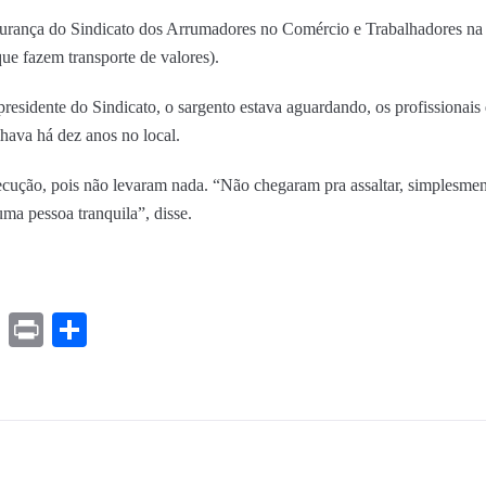
egurança do Sindicato dos Arrumadores no Comércio e Trabalhadores 
ue fazem transporte de valores).
esidente do Sindicato, o sargento estava aguardando, os profissionais 
lhava há dez anos no local.
ecução, pois não levaram nada. “Não chegaram pra assaltar, simplesment
ma pessoa tranquila”, disse.
ds
ssenger
Gmail
Print
Share