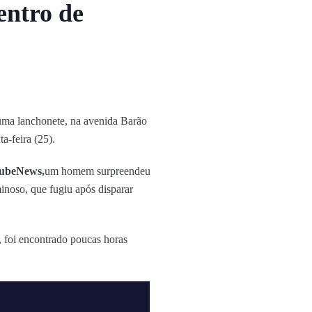
entro de
a uma lanchonete, na avenida Barão
a-feira (25).
lubeNews,
um homem surpreendeu
inoso, que fugiu após disparar
, foi encontrado poucas horas