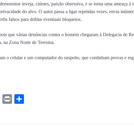
emonstrar inveja, ciúmes, paixão obsessiva, e se torna uma ameaça à in
 privacidade do alvo
. O autor passa a ligar repetidas vezes, envia inúm
erfis falsos para driblar eventuais bloqueios.
pois que várias denúncias contra o homem chegaram à Delegacia de R
a, na Zona Norte de Teresina.
aram o celular e um computador do suspeito, que continham provas e reg
ds
ssenger
Gmail
Print
Share