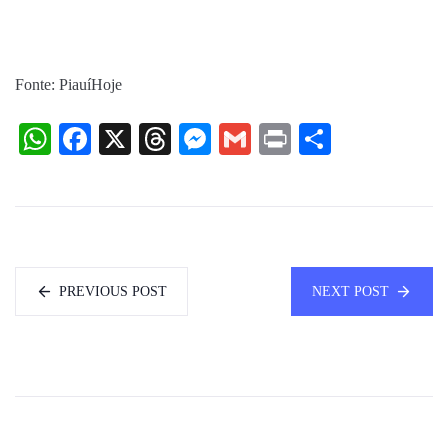
Fonte: PiauíHoje
WhatsApp
Facebook
X
Threads
Messenger
Gmail
Print
Share
PREVIOUS POST
NEXT POST