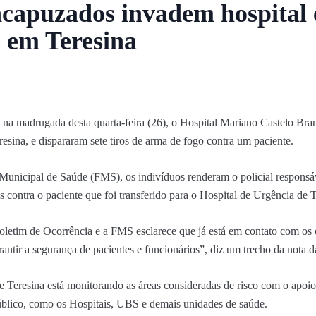
capuzados invadem hospital 
e em Teresina
a madrugada desta quarta-feira (26), o Hospital Mariano Castelo Bran
esina, e dispararam sete tiros de arma de fogo contra um paciente.
nicipal de Saúde (FMS), os indivíduos renderam o policial responsáve
s contra o paciente que foi transferido para o Hospital de Urgência de
oletim de Ocorrência e a FMS esclarece que já está em contato com os 
rantir a segurança de pacientes e funcionários”, diz um trecho da nota
e Teresina está monitorando as áreas consideradas de risco com o apoi
úblico, como os Hospitais, UBS e demais unidades de saúde.