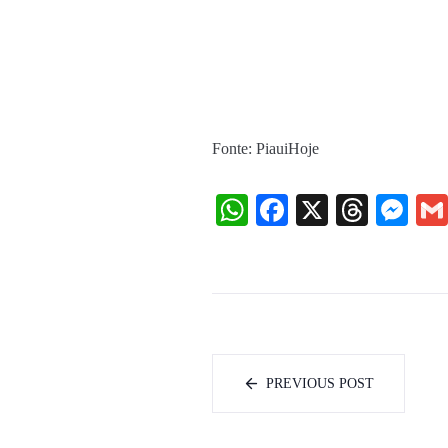
Fonte: PiauiHoje
WhatsApp
Facebook
X
Threa
Me
PREVIOUS POST