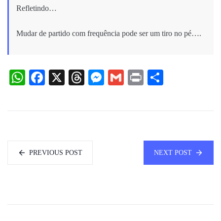
Refletindo…
Mudar de partido com frequência pode ser um tiro no pé….
WhatsApp
Facebook
X
Threads
Messenger
Gmail
Print
Share
PREVIOUS POST
NEXT POST