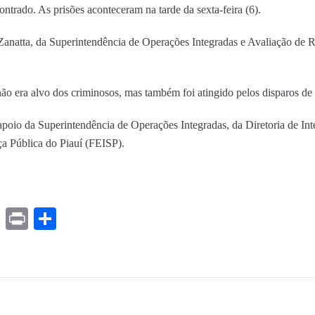
ntrado. As prisões aconteceram na tarde da sexta-feira (6).
natta, da Superintendência de Operações Integradas e Avaliação de R
não era alvo dos criminosos, mas também foi atingido pelos disparos de
o da Superintendência de Operações Integradas, da Diretoria de Inteli
a Pública do Piauí (FEISP).
ds
ssenger
Gmail
Print
Share