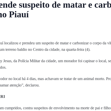
rende suspeito de matar e car
no Piauí
uí localizou e prendeu um suspeito de matar e carbonizar o corpo da vít
m terreno baldio no Centro da cidade, na quarta-feira (4).
esus, da Polícia Militar da cidade, um morador foi capinar o local, se
ados.
 odor no local há 4 dias, mas achavam se tratar de um animal morto. P
hamar atenção”, declarou.
IRI
m cumpridos, contra suspeitos de envolvimento na morte de pai e filho 